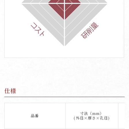
仕様
寸法（mm）
品番
(外径×厚さ×孔径)