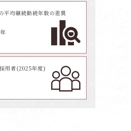
の
平均継続勤続年数の差異
3
年
採用者(2025年度)