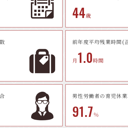
44
歳
数
前年度平均残業時間
(
1.0
月
時間
合
男性労働者の
育児休業
91.7
％