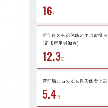
16
年
前年度の有給休暇の
平均取得日
(正規雇用労働者)
12.3
日
管理職に占める
女性労働者の割
5.4
％