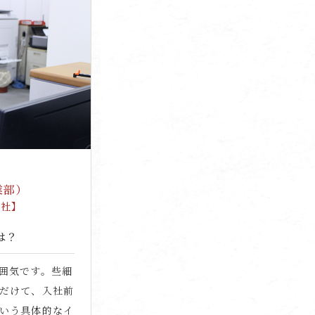
業部）
入社】
は？
囲気です。些細
だけて、入社前
いう具体的なイ