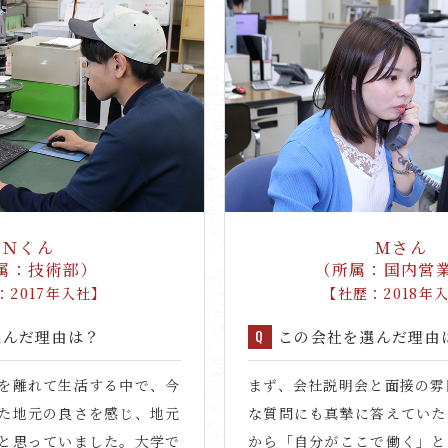
Ｎくん
Ｍさん
属：技術部）
（所属：国内営
：2017年入社】
【社歴：2018年
選んだ理由は？
この会社を選んだ理由
を離れて生活する中で、今
まず、会社説明会と面接の雰
た地元の良さを感じ、地元
な質問にも真摯に答えていた
と思っていました。大学で
から「自分がここで働く」と