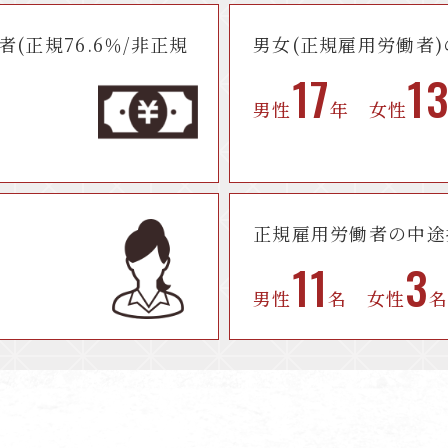
者(正規76.6％/非正規
男女(正規雇用労働者)
17
1
男性
年
女性
正規雇用労働者の
中途
11
3
男性
名
女性
名