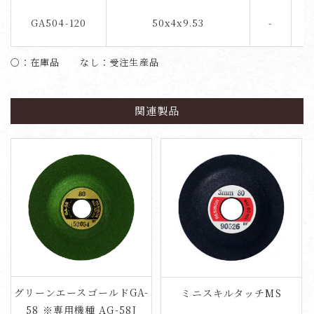
GA504-120
50x4x9.53
-
1
〇：在庫品 なし：受注生産品
関連製品
グリーンエースゴールドGA-
ミニスキルタッチMS
58 ※専用機種 AG-58J