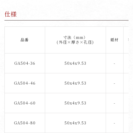
仕様
寸法（mm）
品番
砥材
粒
(外径×厚さ×孔径)
GA504-36
50x4x9.53
-
3
GA504-46
50x4x9.53
-
4
GA504-60
50x4x9.53
-
6
GA504-80
50x4x9.53
-
8