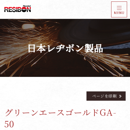
MENU
日本レヂボン製品
ページを印刷
グリーンエースゴールドGA-
50