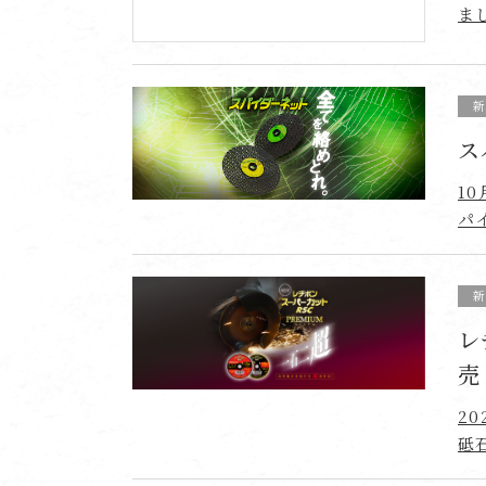
ま
ス
1
パ
レ
売
2
砥