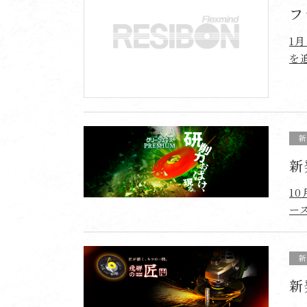
フ
1
を
新
1
ー
新