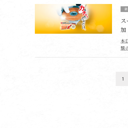
ス
加
本
類
1