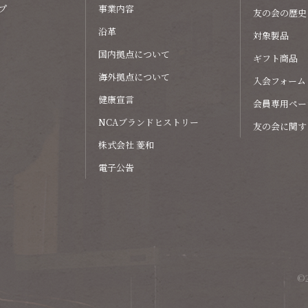
プ
事業内容
友の会の歴史
沿革
対象製品
国内拠点について
ギフト商品
海外拠点について
入会フォーム
健康宣言
会員専用ペー
NCAブランドヒストリー
友の会に関す
株式会社 菱和
電子公告
©