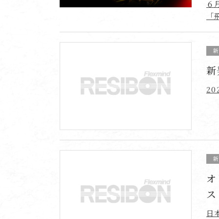
６
「
新
2
オ
ス
日