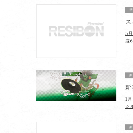
ス
5
度
新
1
シ