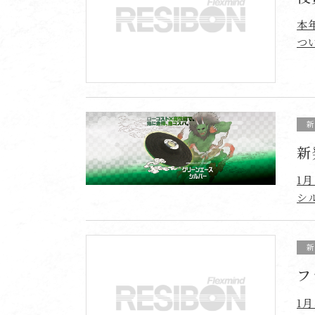
本
つ
新
1
シ
フ
1