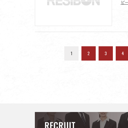
ビ
1
2
3
4