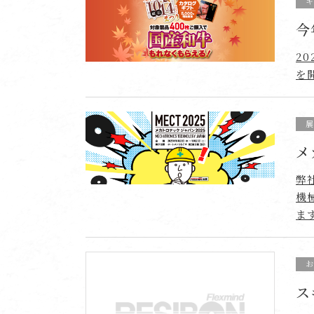
今
2
を
メ
弊
機
ま
ス