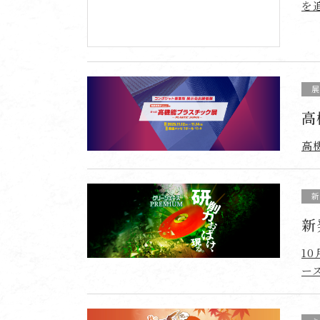
を
高
高
新
1
ー