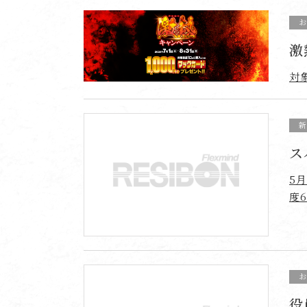
激
対
ス
5
度
役