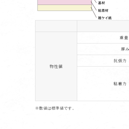
重量
厚
抗張力（
物性値
粘着力（
※数値は標準値です。