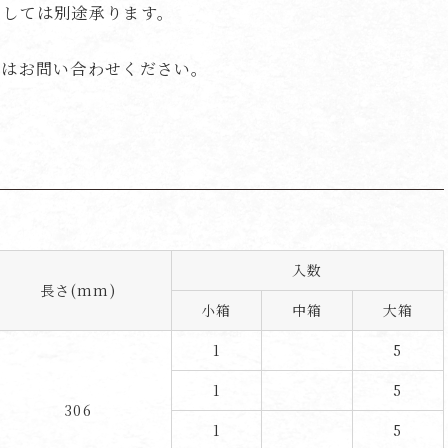
ましては別途承ります。
。
くはお問い合わせください。
入数
長さ(mm)
小箱
中箱
大箱
1
5
1
5
306
1
5