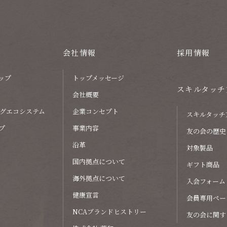
会社情報
採用情報
ップ
トップメッセージ
スキルタッチ
会社概要
グエコシステム
企業コンセプト
スキルタッチ
プ
事業内容
友の会の歴史
沿革
対象製品
国内拠点について
ギフト商品
海外拠点について
入会フォーム
健康宣言
会員専用ペー
NCAブランドヒストリー
友の会に関す