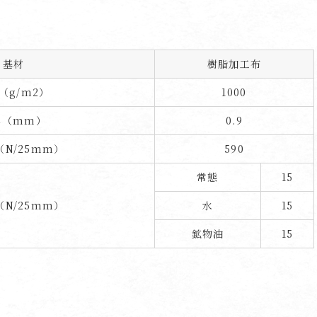
基材
樹脂加工布
（g/m
2
）
1000
み（mm）
0.9
N/25mm）
590
常態
15
N/25mm）
水
15
鉱物油
15