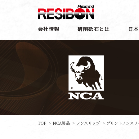
会社情報
研削砥石とは
日本
TOP
NCA製品
ノンスリップ
プリントノンスリ